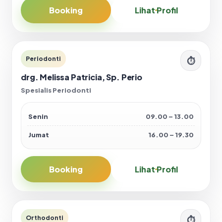
Booking
Lihat Profil
Periodonti
⏱
drg. Melissa Patricia, Sp. Perio
Spesialis Periodonti
Senin
09.00 – 13.00
Jumat
16.00 – 19.30
Booking
Lihat Profil
Orthodonti
⏱