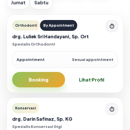
Jumat
Sabtu
⏱
Orthodonti
By Appointment
drg. Luliek Sri Handayani, Sp. Ort
Spesialis Orthodonti
Appointment
Sesuai appointment
Booking
Lihat Profil
Konservasi
⏱
drg. Darin Safinaz, Sp. KG
Spesialis Konservasi Gigi