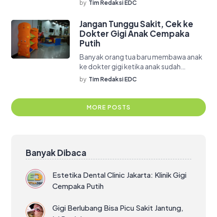
by
Tim Redaksi EDC
layanan tambal […]
Jangan Tunggu Sakit, Cek ke
Dokter Gigi Anak Cempaka
Putih
Banyak orang tua baru membawa anak
ke dokter gigi ketika anak sudah
mengeluh sakit, pipi bengkak, gigi
by
Tim Redaksi EDC
berlubang […]
MORE POSTS
Banyak Dibaca
Estetika Dental Clinic Jakarta: Klinik Gigi
Cempaka Putih
Gigi Berlubang Bisa Picu Sakit Jantung,