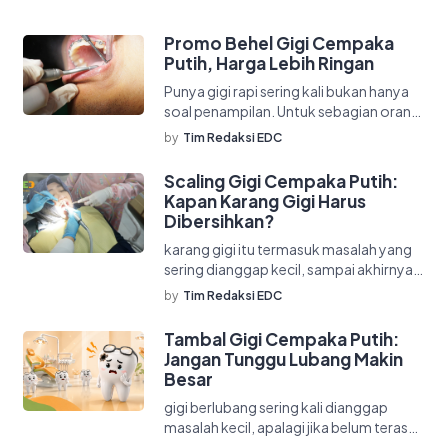
sebagai solusi […]
Promo Behel Gigi Cempaka
Putih, Harga Lebih Ringan
Punya gigi rapi sering kali bukan hanya
soal penampilan. Untuk sebagian orang,
gigi yang tersusun lebih baik juga […]
by
Tim Redaksi EDC
Scaling Gigi Cempaka Putih:
Kapan Karang Gigi Harus
Dibersihkan?
karang gigi itu termasuk masalah yang
sering dianggap kecil, sampai akhirnya
dia muncul dalam bentuk yang lebih
by
Tim Redaksi EDC
dramatis: […]
Tambal Gigi Cempaka Putih:
Jangan Tunggu Lubang Makin
Besar
gigi berlubang sering kali dianggap
masalah kecil, apalagi jika belum terasa
sakit. Banyak orang baru mencari