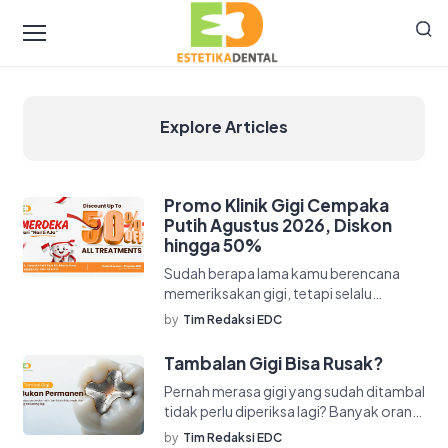
Explore Articles
Promo Klinik Gigi Cempaka
Putih Agustus 2026, Diskon
hingga 50%
Sudah berapa lama kamu berencana
memeriksakan gigi, tetapi selalu
berakhir dengan kalimat “nanti saja”?
by
Tim Redaksi EDC
Ada yang menundanya karena […]
Tambalan Gigi Bisa Rusak?
Pernah merasa gigi yang sudah ditambal
tidak perlu diperiksa lagi? Banyak orang
menganggap proses tambal gigi
by
Tim Redaksi EDC