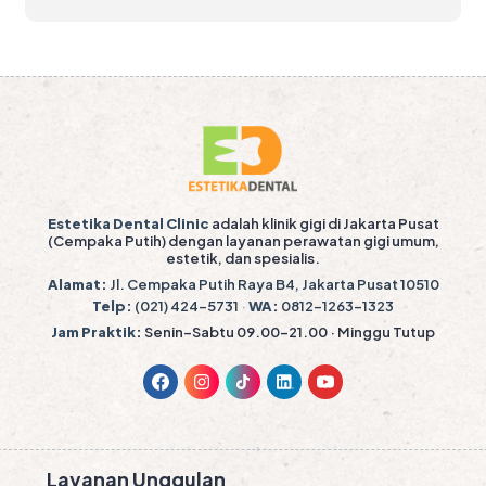
Estetika Dental Clinic
adalah klinik gigi di Jakarta Pusat
(Cempaka Putih) dengan layanan perawatan gigi umum,
estetik, dan spesialis.
Alamat:
Jl. Cempaka Putih Raya B4, Jakarta Pusat 10510
Telp:
(021) 424-5731
·
WA:
0812-1263-1323
Jam Praktik:
Senin–Sabtu 09.00–21.00 · Minggu Tutup
Layanan Unggulan