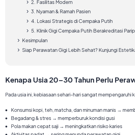
2. Fasilitas Modern
3. Nyaman & Ramah Pasien
4. Lokasi Strategis di Cempaka Putih
5. Klinik Gigi Cempaka Putih Berakreditasi Pari
Kesimpulan
Siap Perawatan Gigi Lebih Sehat? Kunjungi Estetika
Kenapa Usia 20–30 Tahun Perlu Peraw
Pada usia ini, kebiasaan sehari-hari sangat mempengaruhi k
Konsumsi kopi, teh, matcha, dan minuman manis → me
Begadang & stres → memperburuk kondisi gusi
Pola makan cepat saji → meningkatkan risiko karies
Aktivitas padat → sering menunda perawatan gigi