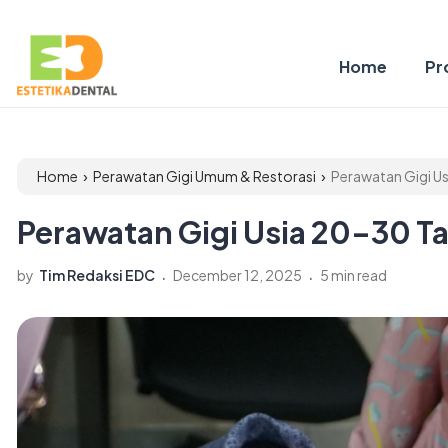
Home
Pro
›
›
Home
Perawatan Gigi Umum & Restorasi
Perawatan Gigi Us
Perawatan Gigi Usia 20–30 Tah
.
.
by
Tim Redaksi EDC
December 12, 2025
5 min read