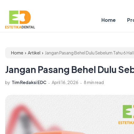
Home
Pro
›
›
Home
Artikel
Jangan Pasang Behel Dulu Sebelum Tahu 6 Hal I
Jangan Pasang Behel Dulu Sebe
.
.
by
Tim Redaksi EDC
April 16, 2026
8 min read