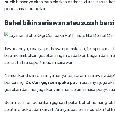
putih
biasanya akan menjelaskan estimasi durasi sesuai ko
pengalaman orang lain.
Behel bikin sariawan atau susah bersi
Jawabannya, bisa iya pada awal pemakaian, tetapi itu masi
bisa menimbulkan gesekan ringan pada bibir bagian dalam a
sensitif atau seperti mudah sariawan.
Namun kondisi ini biasanya hanya terjadi di masa awal adapt
berkurang.
Dokter gigi cempaka putih
biasanya juga aka
gesekan dan menjaga kenyamanan selama masa penyesua
Selain itu, membersihkan gigi saat pakai behel memang leb
sekitar bracket dan kawat. Artinya, pasien harus lebih teliti