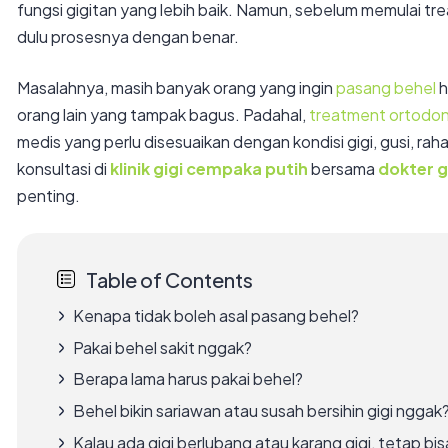
fungsi gigitan yang lebih baik. Namun, sebelum memulai tr
dulu prosesnya dengan benar.
Masalahnya, masih banyak orang yang ingin
pasang behel
h
orang lain yang tampak bagus. Padahal,
treatment ortodon
medis yang perlu disesuaikan dengan kondisi gigi, gusi, rah
konsultasi di
klinik gigi cempaka putih
bersama
dokter g
penting.
Table of Contents
Kenapa tidak boleh asal pasang behel?
Pakai behel sakit nggak?
Berapa lama harus pakai behel?
Behel bikin sariawan atau susah bersihin gigi nggak
Kalau ada gigi berlubang atau karang gigi, tetap b