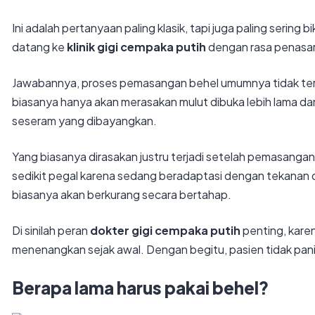
Ini adalah pertanyaan paling klasik, tapi juga paling serin
datang ke
klinik gigi cempaka putih
dengan rasa penasara
Jawabannya, proses pemasangan behel umumnya tidak teras
biasanya hanya akan merasakan mulut dibuka lebih lama da
seseram yang dibayangkan.
Yang biasanya dirasakan justru terjadi setelah pemasangan.
sedikit pegal karena sedang beradaptasi dengan tekanan da
biasanya akan berkurang secara bertahap.
Di sinilah peran
dokter gigi cempaka putih
penting, karen
menenangkan sejak awal. Dengan begitu, pasien tidak pan
Berapa lama harus pakai behel?