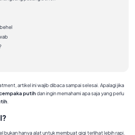
 behel
awab
?
nt, artikel ini wajib dibaca sampai selesai. Apalagi jika
gi cempaka putih
dan ingin memahami apa saja yang perlu
tih
.
l?
bukan hanya alat untuk membuat gigi terlihat lebih rapi.