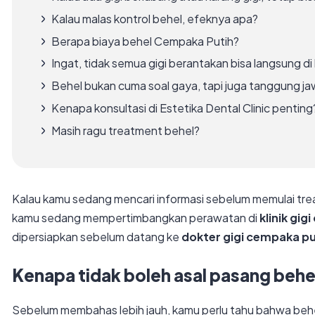
Kalau malas kontrol behel, efeknya apa?
Berapa biaya behel Cempaka Putih?
Ingat, tidak semua gigi berantakan bisa langsung di
Behel bukan cuma soal gaya, tapi juga tanggung j
Kenapa konsultasi di Estetika Dental Clinic penting
Masih ragu treatment behel?
Kalau kamu sedang mencari informasi sebelum memulai treatme
kamu sedang mempertimbangkan perawatan di
klinik gi
dipersiapkan sebelum datang ke
dokter gigi cempaka pu
Kenapa tidak boleh asal pasang behe
Sebelum membahas lebih jauh, kamu perlu tahu bahwa behel 