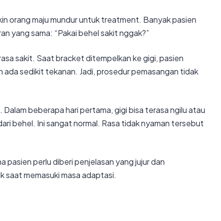
g bikin orang maju mundur untuk treatment. Banyak pasien
n yang sama: “Pakai behel sakit nggak?”
a sakit. Saat bracket ditempelkan ke gigi, pasien
n ada sedikit tekanan. Jadi, prosedur pemasangan tidak
 Dalam beberapa hari pertama, gigi bisa terasa ngilu atau
ri behel. Ini sangat normal. Rasa tidak nyaman tersebut
a pasien perlu diberi penjelasan yang jujur dan
ik saat memasuki masa adaptasi.